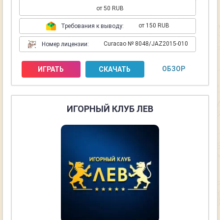
от 50 RUB
от 150 RUB
Требования к выводу:
Curacao № 8048/JAZ2015-010
Номер лицензии:
ОБЗОР
ИГРАТЬ
СКАЧАТЬ
ИГОРНЫЙ КЛУБ ЛЕВ