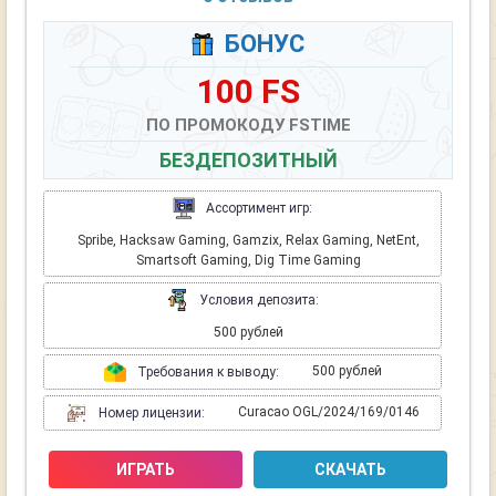
БОНУС
100 FS
ПО ПРОМОКОДУ FSTIME
БЕЗДЕПОЗИТНЫЙ
Ассортимент игр:
Spribe, Hacksaw Gaming, Gamzix, Relax Gaming, NetEnt,
Smartsoft Gaming, Dig Time Gaming
Условия депозита:
500 рублей
500 рублей
Требования к выводу:
Curacao OGL/2024/169/0146
Номер лицензии:
ИГРАТЬ
СКАЧАТЬ