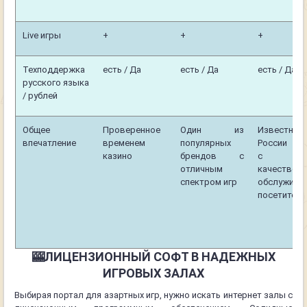
Live игры
+
+
+
Техподдержка
есть / Да
есть / Да
есть / Да
русского языка
/ рублей
Общее
Проверенное
Один из
Известны
впечатление
временем
популярных
России по
казино
брендов с
с
отличным
качествен
спектром игр
обслужива
посетителе
🎰ЛИЦЕНЗИОННЫЙ СОФТ В НАДЕЖНЫХ
ИГРОВЫХ ЗАЛАХ
Выбирая портал для азартных игр, нужно искать интернет залы с