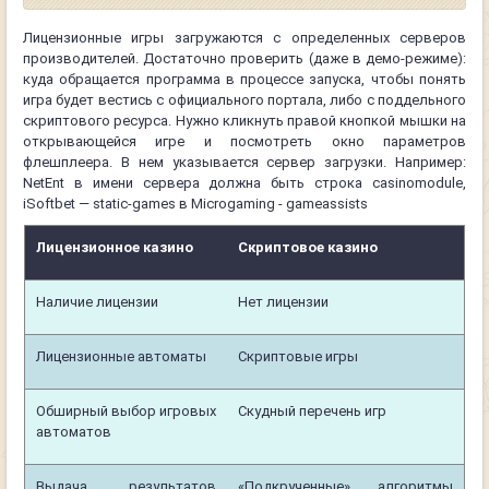
Лицензионные игры загружаются с определенных серверов
производителей. Достаточно проверить (даже в демо-режиме):
куда обращается программа в процессе запуска, чтобы понять
игра будет вестись с официального портала, либо с поддельного
скриптового ресурса. Нужно кликнуть правой кнопкой мышки на
открывающейся игре и посмотреть окно параметров
флешплеера. В нем указывается сервер загрузки. Например:
NetEnt в имени сервера должна быть строка casinomodule,
iSoftbet — static-games в Microgaming - gameassists
Лицензионное казино
Скриптовое казино
Наличие лицензии
Нет лицензии
Лицензионные автоматы
Скриптовые игры
Обширный выбор игровых
Скудный перечень игр
автоматов
Выдача результатов
«Подкрученные» алгоритмы