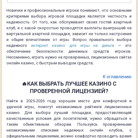
Новички и профессиональные игроки понимают, что основными
критериями выбора игровой площадки является честность и
надежность. От того, как обслуживает своих гостей азартный
клуб, и с какой скоростью проводятся выплаты выигрышей на
виртуальной азартной площадке, зависит не только настроение
и общее впечатление от игры. Вопрос правильного выбора
надежного
интернет казино для игры на деньги
— это
обеспечение безопасности денежных средств игроков.
Несомненно, играть нужно на проверенных, лицензионных сайтах
онлайн казино, с быстрым выводом средств.
К оглавлению
🔥КАК ВЫБРАТЬ ЛУЧШЕЕ КАЗИНО С
ПРОВЕРЕННОЙ ЛИЦЕНЗИЕЙ?
Найти в 2025-2026 году хорошее место для комфортной и
удачной игры, помогут независимые рейтинги лицензионных
казино. Для выбора лучшей площадки, предоставляющей
качественные условия для посетителей, нужно обращаться к
таким объективным обзорам. Пользуясь проверенными
независимыми списками надежных онлайн клубов, с
официальными лицензиями, можно комфортно проводить время