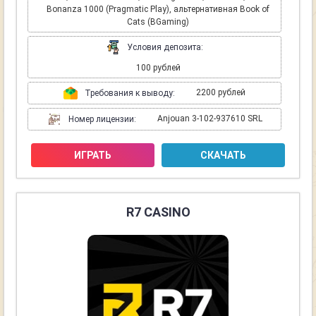
Bonanza 1000 (Pragmatic Play), альтернативная Book of
Cats (BGaming)
Условия депозита:
100 рублей
2200 рублей
Требования к выводу:
Anjouan 3-102-937610 SRL
Номер лицензии:
ИГРАТЬ
СКАЧАТЬ
R7 CASINO