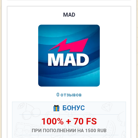
MAD
0 отзывов
БОНУС
100% + 70 FS
ПРИ ПОПОЛНЕНИИ НА 1500 RUB