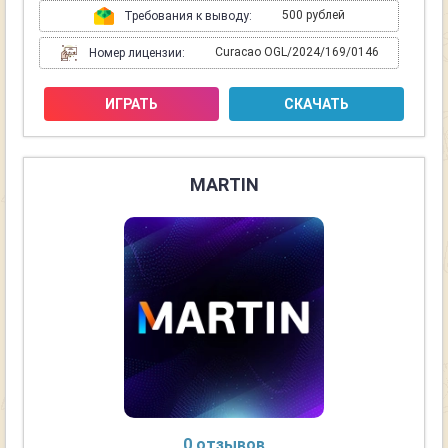
500 рублей
Требования к выводу:
Curacao OGL/2024/169/0146
Номер лицензии:
ИГРАТЬ
СКАЧАТЬ
MARTIN
0 отзывов