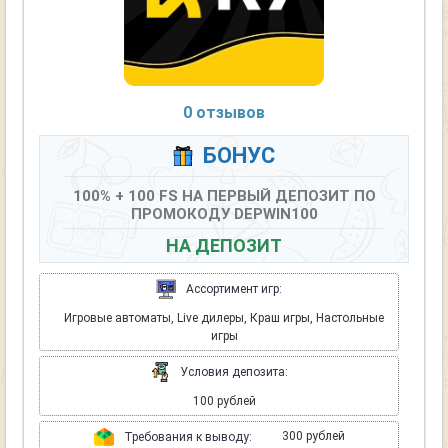
0 отзывов
БОНУС
100% + 100 FS НА ПЕРВЫЙ ДЕПОЗИТ ПО
ПРОМОКОДУ DEPWIN100
НА ДЕПОЗИТ
Ассортимент игр:
Игровые автоматы, Live дилеры, Краш игры, Настольные
игры
Условия депозита:
100 рублей
300 рублей
Требования к выводу: