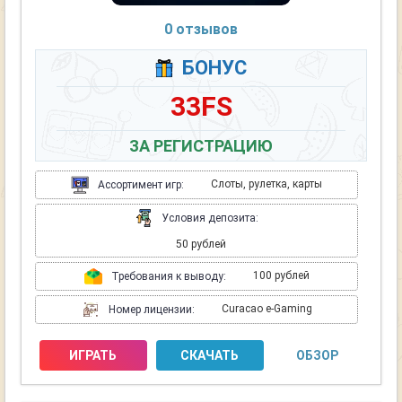
0 отзывов
БОНУС
33FS
ЗА РЕГИСТРАЦИЮ
Слоты, рулетка, карты
Ассортимент игр:
Условия депозита:
50 рублей
100 рублей
Требования к выводу:
Curacao e-Gaming
Номер лицензии:
ОБЗОР
ИГРАТЬ
СКАЧАТЬ