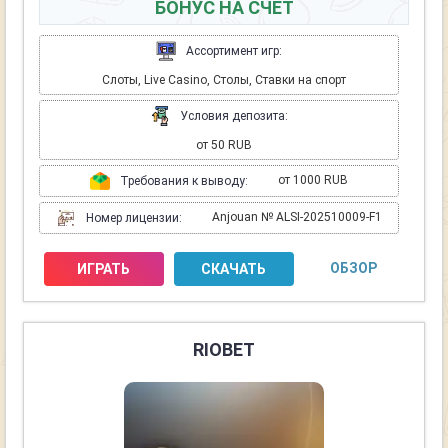
БОНУС НА СЧЕТ
Ассортимент игр:
Слоты, Live Casino, Столы, Ставки на спорт
Условия депозита:
от 50 RUB
от 1000 RUB
Требования к выводу:
Anjouan № ALSI-202510009-F1
Номер лицензии:
ОБЗОР
ИГРАТЬ
СКАЧАТЬ
RIOBET