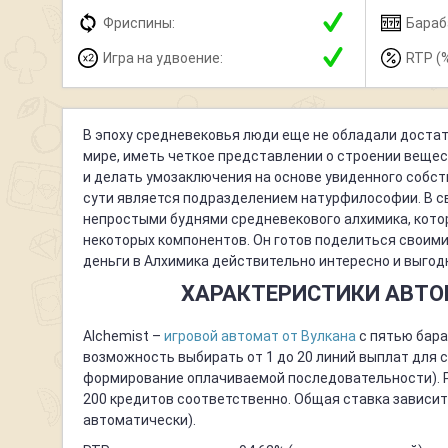
Фриспины:
Бараб
Игра на удвоение:
RTP (%
В эпоху средневековья люди еще не обладали доста
мире, иметь четкое представлении о строении вещес
и делать умозаключения на основе увиденного собст
сути является подразделением натурфилософии. В с
непростыми буднями средневекового алхимика, кото
некоторых компонентов. Он готов поделиться своими
деньги в Алхимика действительно интересно и выгод
ХАРАКТЕРИСТИКИ АВТО
Alchemist –
игровой автомат от Вулкана
с пятью бара
возможность выбирать от 1 до 20 линий выплат для 
формирование оплачиваемой последовательности). Р
200 кредитов соответственно. Общая ставка зависит
автоматически).