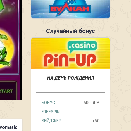
Случайный бонус
НА ДЕНЬ РОЖДЕНИЯ
БОНУС
500 RUB
FREESPIN
-
ВЕЙДЖЕР
х50
vomatic