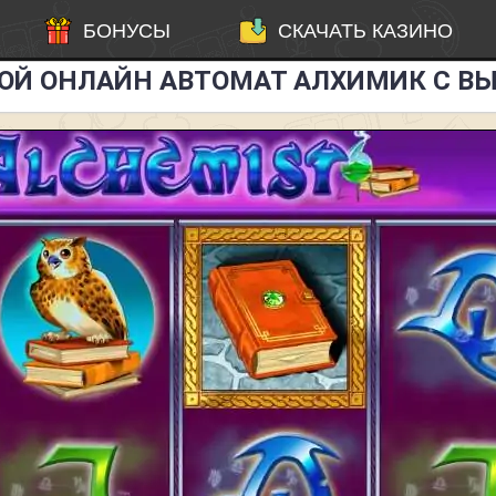
БОНУСЫ
СКАЧАТЬ КАЗИНО
ВОЙ ОНЛАЙН АВТОМАТ АЛХИМИК С В