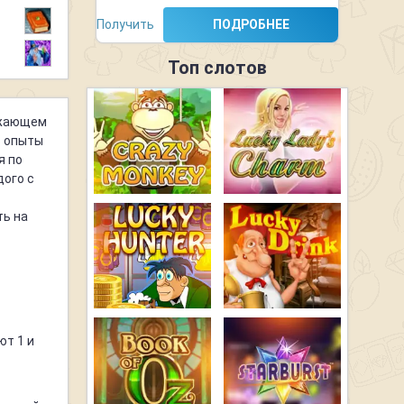
Получить
ПОДРОБНЕЕ
Топ слотов
ужающем
ь опыты
я по
дого с
ть на
ют 1 и