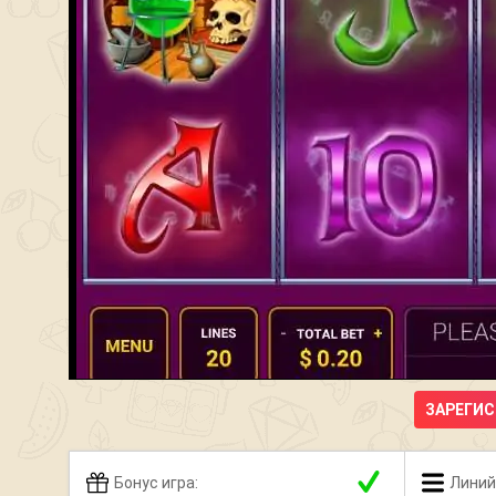
ЗАРЕГИС
Бонус игра:
Линий