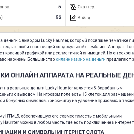
5
анов:
Скаттер:
96
):
Вайлд:
на деньги с выводом Lucky Haunter, который посвящен тематике п
я тех, кто любит настоящий «олдскульный» гемблинг. Аппарат Luc
яет красивой графикой или реалистичной анимацией. Но он сохра
аво на жизнь. Большинство
онлайн казино на деньги
предлагают эт
ИКИ ОНЛАЙН АППАРАТА НА РЕАЛЬНЫЕ ДЕ
т на реальные деньги Lucky Haunter является 5-барабанным
деньги с выводом. На игровом поле есть 15 клеток для размещени
и бонусных символов, «риск»-игру на удвоение призовых, а такж
рму HTML5, обеспечившую его совместимость с мобильными
ky Haunter можно в любом месте, где есть подключение к интернет
БИНАЦИИ И СИМВОЛЫ ИНТЕРНЕТ СЛОТА