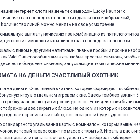
ации интернет слота на деньги с выводом Lucky Haunter с
ачисляют за последовательности одинаковых изображений,
 Количество линий можно менять на свое усмотрение.
аксимальную выплату начисляют за комбинацию из пяти логотипов
и, ценности символов и их количества в последовательности.
окалы с пивом и другими напитками, пивные пробки и прочие изоб
как Wild. Она способна заменять любые простые символы, чтобы
десь есть бонусные символы, запускающие тематические мини-и
ОМАТА НА ДЕНЬГИ СЧАСТЛИВЫЙ ОХОТНИК
та на деньги Счастливый охотник, которые формируют комбинаци
 бонусную игру в отдельном игровом окне. Здесь гемблер увидит 5
 на пробку, завершающую игровой уровень. Если действия были в
т отображены два закрытых блюда, на одном из которых находится
блер сделает правильный выбор, все выигрыши будут удвоены.
 стандартного угадывания карты с номиналом, который выше, че
чонок, который превосходит по массе открытый. Играть в риск-иг
ть выигрыш или попытаться его удвоить – выбор за гемблером.