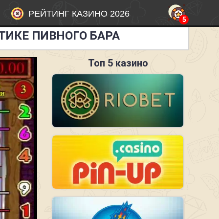
РЕЙТИНГ КАЗИНО 2026
ТИКЕ ПИВНОГО БАРА
Топ 5 казино