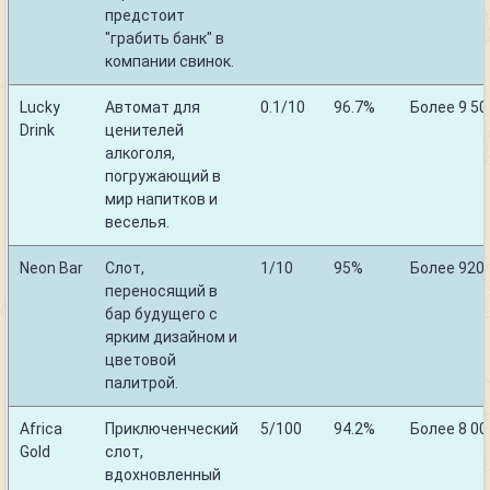
предстоит
"грабить банк" в
компании свинок.
Lucky
Автомат для
0.1/10
96.7%
Более 9 50
Drink
ценителей
алкоголя,
погружающий в
мир напитков и
веселья.
Neon Bar
Слот,
1/10
95%
Более 920
переносящий в
бар будущего с
ярким дизайном и
цветовой
палитрой.
Africa
Приключенческий
5/100
94.2%
Более 8 00
Gold
слот,
вдохновленный