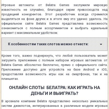
Игровые автоматы от Belatra Games заслужили мировую
известность не случайно, благодаря серии превосходств над
продукцией конкурентов. Этот разработчик всегда стремился
выделяться на фоне других и в итоге ему это удачно удалось. На
официальном сайте Belatra Games представлена возможность
ознакомиться с полным ассортиментом и выбрать идеальный
вариант с максимальным удобством.
К особенностям таких слотов можно отнести:
Кроме того, важно подчеркнуть, что любой пользователь может
загрузить приложение с полным набором игровых автоматов от
Belatra Games абсолютно бесплатно, прямо с официального сайта.
Приложение доступно для устройств на базе Android и iOS,
предоставляя возможность игры как на смартфонах, так и на
планшетах.
ОНЛАЙН СЛОТЫ БЕЛАТРА: КАК ИГРАТЬ НА
ДЕНЬГИ И ВЫИГРАТЬ?
В арсенале компании Belatra представлено несколько уникальных
систем джекпотов, интегрированных в различные модели игровых