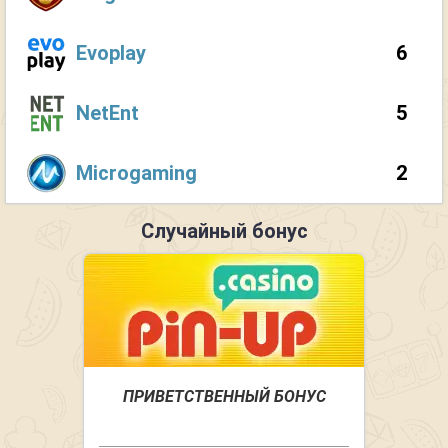
Evoplay
6
NetEnt
5
Microgaming
2
Случайный бонус
ПРИВЕТСТВЕННЫЙ БОНУС