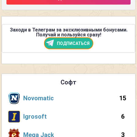
Заходи в Телеграм за эксклюзивными бонусами.
Получай и пользуйся сразу!
ПОДПИСАТЬСЯ
Софт
Novomatic
15
Igrosoft
6
Mega Jack
3