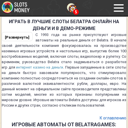
ИГРАТЬ В ЛУЧШИЕ СЛОТЫ БЕЛАТРА ОНЛАЙН НА
ДЕНЬГИ И В ДЕМО-РЕЖИМЕ
С 1993 года на рынке присутствуют игровые
[Развернуть]
автоматы на реальные деньги от Belatra. В начале
своей деятельности компания фокусировалась на производстве
наземных игровых устройств и настольных игр, выпустив более 100
востребованных моделей, включая слоты, видеопокер и рулетку. Со
временем, руководство Belatra стало задумываться о разработке
игр для
интернет казино на деньги
. Первые запущенные в сети слоты
на деньги быстро завоевали популярность, что стимулировало
компанию полностью сосредоточиться на создании онлайн-слотов в
различной валютной эквивалентности: рубли, доллары, евро. На
данный момент на официальном сайте производителя представлены
сотни моделей, многие из которых признаны популярными на
мировом уровне. Игровые автоматы Belatra доступны для игроков из
России и других стран, согласно откликам пользователей.
К оглавлению
ИГРОВЫЕ АВТОМАТЫ ОТ BELATRAGAMES: