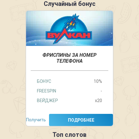
Случайный бонус
ФРИСПИНЫ ЗА НОМЕР
ТЕЛЕФОНА
БОНУС
10%
FREESPIN
-
ВЕЙДЖЕР
х20
Получить
ПОДРОБНЕЕ
Топ слотов