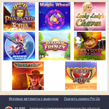
Игровые автоматы с выводом
Скачать казино Pin Up
Запрещено копирование материалов без обратной