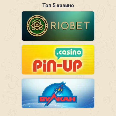
Топ 5 казино