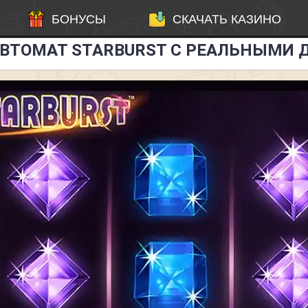
БОНУСЫ
СКАЧАТЬ КАЗИНО
 АВТОМАТ STARBURST С РЕАЛЬНЫМИ 