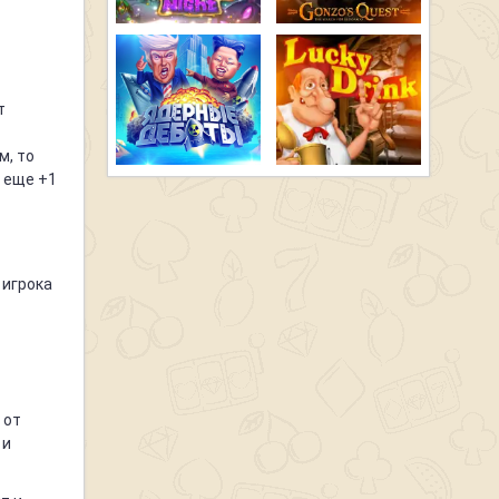
т
м, то
 еще +1
 игрока
 от
 и