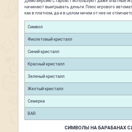
Демо версию Старбаст используют даже опытные игро
начинают выигрывать деньги. Плюс игрового автомата
как в платном, да и в целом ничем от нее не отличает
Символ
Фиолетовый кристалл
Синий кристалл
Красный кристалл
Зеленый кристалл
Желтый кристалл
Семерка
BAR
СИМВОЛЫ НА БАРАБАНАХ С